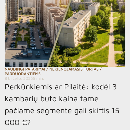
NAUDINGI PATARIMAI
/
NEKILNOJAMASIS TURTAS
/
PARDUODANTIEMS
8 birželio, 2026
5 min.
Perkūnkiemis ar Pilaitė: kodėl 3
kambarių buto kaina tame
pačiame segmente gali skirtis 15
000 €?