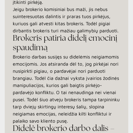
įtikinti pirkėją.
Jeigu brokerio komisiniai bus maži, jis nebus
suinteresuotas dalintis ir praras tuos pirkėjus,
kuriuos gali atvesti kitas brokeris. Todėl pigiai
dirbantis brokeris turi mažiau galimybių parduoti.
Brokeris patiria didelį emocinį
spaudimą
Brokerio darbas susijęs su didelėmis neigiamomis
emocijomis. Jos atsiranda dėl to, jog pirkėjai nori
nusipirkti pigiau, o pardavėjai nori parduoti
brangiau. Todėl čia dažnai vyksta įvairios žodinės
manipuliacijos, kurios gali baigtis pirkėjo-
pardavėjo konfliktu. O tai nenaudinga nei vienai
pusei. Todėl šiuo atveju brokeris tampa tarpininku
tarp dviejų skirtingų interesų šalių, slopina
neigiamas emocijas, neleidžia kilti konfliktui ir
palaiko savo kliento pusę.
Didelė brokerio darbo dalis –