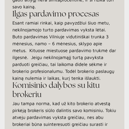
savo kainą.
Ilgas pardavimo procesas
Esant ramiai rinkai, kaip pavyzdžiui šiuo metu,
nekilnojamojo turto pardavimas vyksta lėtai.
Buto pardavimas Vilniuje vidutiniškai trunka 3
mėnesius, namo – 6 mėnesius, sklypo apie
metus. Kituose miestuose pardavimo trukmė dar
ilgesnė. Jeigu nekilnojamąjį turtą pavyksta
parduoti greičiau, tai laikoma didele sėkme ir
brokerio profesionalumu. Todėl brokerio paslaugų
kainą nulemia ir laikas, kurį tenka išlaukti.
Komisinio dalybos su kitu
brokeriu
Jau tampa norma, kad už kito brokerio atvestą
pirkėją brokeris siūlo dalintis savo komisiniu. Tokiu
atveju pardavimas vyksta greičiau, nes abu
brokeriai būna suinteresuoti greičiau surasti ir