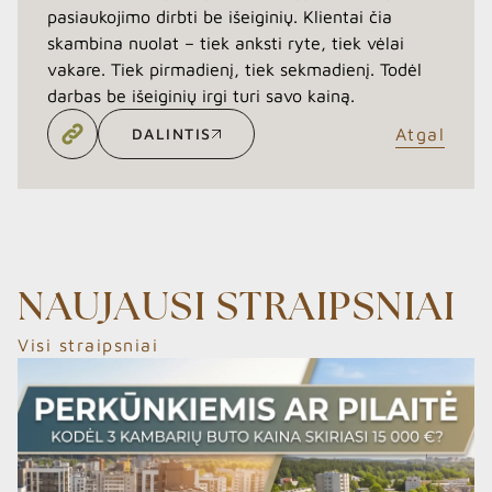
pasiaukojimo dirbti be išeiginių. Klientai čia
skambina nuolat – tiek anksti ryte, tiek vėlai
vakare. Tiek pirmadienį, tiek sekmadienį. Todėl
darbas be išeiginių irgi turi savo kainą.
DALINTIS
Atgal
DALINTIS
NAUJAUSI STRAIPSNIAI
Visi straipsniai