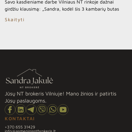
Savo kasdieniame darbe Vilniaus NT rinkoje dažnai
girdžiu klausimą: „Sandra, kodėl šis 3 kambarių butas
naujesnės statybos name kainuoja 15 000 eurų pigiau
Skaityti
nei lygiai tokio paties dydžio butas vos už kelių
kilometrų?“ Žiūrint tik į skaičius ekrane, segmentas
atrodo tas pats: abu rajonai miegamieji, abu statyti
tūkstantmečių sandūroje ar vėliau, abiejuose dominuoja
jaunos šeimos. […]
Jūsų NT brokeris Vilniuje! Mano žinios ir patirtis
Jūsų paslaugoms.
KONTAKTAI
+370 655 31429
info@asmeninisntbrokeris.lt