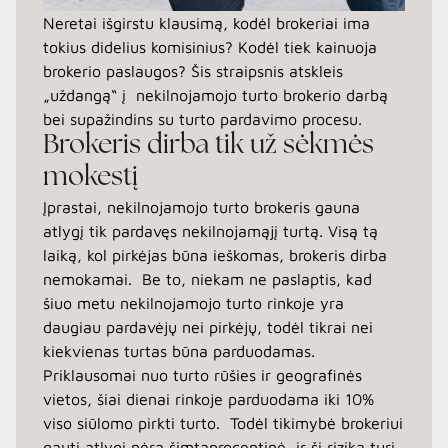
Neretai išgirstu klausimą, kodėl brokeriai ima
tokius didelius komisinius? Kodėl tiek kainuoja
brokerio paslaugos? Šis straipsnis atskleis
„uždangą“ į nekilnojamojo turto brokerio darbą
bei supažindins su turto pardavimo procesu.
Brokeris dirba tik už sėkmės
mokestį
Įprastai, nekilnojamojo turto brokeris gauna
atlygį tik pardavęs nekilnojamąjį turtą. Visą tą
laiką, kol pirkėjas būna ieškomas, brokeris dirba
nemokamai. Be to, niekam ne paslaptis, kad
šiuo metu nekilnojamojo turto rinkoje yra
daugiau pardavėjų nei pirkėjų, todėl tikrai nei
kiekvienas turtas būna parduodamas.
Priklausomai nuo turto rūšies ir geografinės
vietos, šiai dienai rinkoje parduodama iki 10%
viso siūlomo pirkti turto. Todėl tikimybė brokeriui
gauti atlygį nėra šimtaprocentinė, ir ši rizika turi