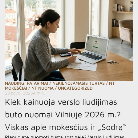
NAUDINGI PATARIMAI
/
NEKILNOJAMASIS TURTAS
/
NT
MOKEŠČIAI
/
NT NUOMA
/
UNCATEGORIZED
28 kovo, 2026
4 min.
Kiek kainuoja verslo liudijimas
buto nuomai Vilniuje 2026 m.?
Viskas apie mokesčius ir „Sodrą“
Planuojate nuomoti būstą sostinėje? Verslo liudijimas