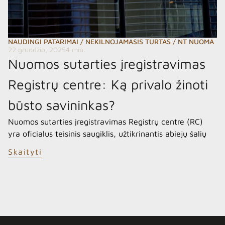
NAUDINGI PATARIMAI
/
NEKILNOJAMASIS TURTAS
/
NT NUOMA
22 gruodžio, 2025
4 min.
Nuomos sutarties įregistravimas
Registrų centre: Ką privalo žinoti
būsto savininkas?
Nuomos sutarties įregistravimas Registrų centre (RC)
yra oficialus teisinis saugiklis, užtikrinantis abiejų šalių
įsipareigojimų vykdymą. Savininkui tai suteikia
Skaityti
papildomų svertų valdant turtą bei oficialų pagrindą
sprendžiant galimus ginčus su nuomininkais. Privalumai
ir trūkumai: Ką įvertinti savininkui? Privalumai: Svarbūs
trūkumai (Rizikos): Kaip įregistruoti sutartį? 2026 m. tai
galite padaryti dviem būdais: Nepamirškite išregistruoti!
Kaip NT brokerė, […]