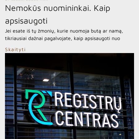
Nemokūs nuomininkai. Kaip
apsisaugoti
Jei esate iš tų žmonių, kurie nuomoja butą ar namą,
tikriausiai dažnai pagalvojate, kaip apsisaugoti nuo
nemokių nuomininkų bei apsidrausti nuo galimų
Skaityti
nemalonumų. Juk kiekvienas iš mūsų visada tikisi gero
uždarbio ir niekas nenori likti kvailio vietoje. Šiame
straipsnyje pateiksiu praktinius patarimus, padėsiančius
apsaugoti ne tik jūsų turtą, bet ir tausoti savo „nervus“.
Pirmiausia turime […]