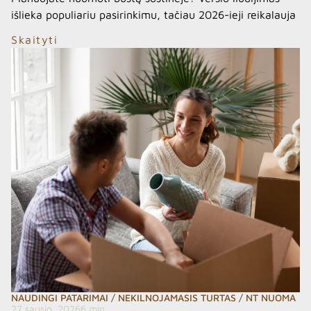
išlieka populiariu pasirinkimu, tačiau 2026-ieji reikalauja
ne tik tiksliai suskaičiuoti dienas, bet ir įvertinti savo
Skaityti
socialinio draudimo statusą. Šiame straipsnyje
apžvelgiame konkrečias kainas, „Sodros“ įmokas ir
griežtus patalpų paskirties ribojimus. 1. Tiksli verslo
liudijimo kaina Vilniuje 2026 m. fiksuotas pajamų
mokestis nuomai Vilniuje siekia 684 Eur metams. Tačiau
galutinė […]
NAUDINGI PATARIMAI
/
NEKILNOJAMASIS TURTAS
/
NT NUOMA
27 sausio, 2026
6 min.