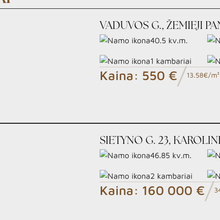
VADUVOS G., ŽEMIEJI PA
40.5
kv.m.
1
kambariai
/
Kaina:
550 €
13.58€/m²
SIETYNO G. 23, KAROLIN
46.85
kv.m.
2
kambariai
/
Kaina:
160 000 €
3