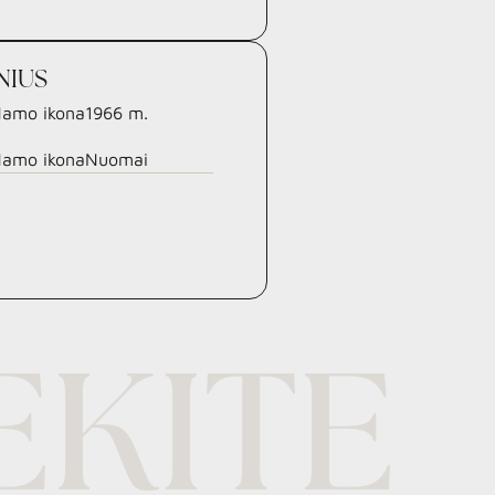
LNIUS
1966
m.
Nuomai
²
EKITE