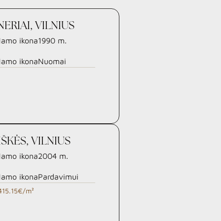
NERIAI, VILNIUS
1990
m.
Nuomai
IŠKĖS, VILNIUS
2004
m.
Pardavimui
415.15€/m²