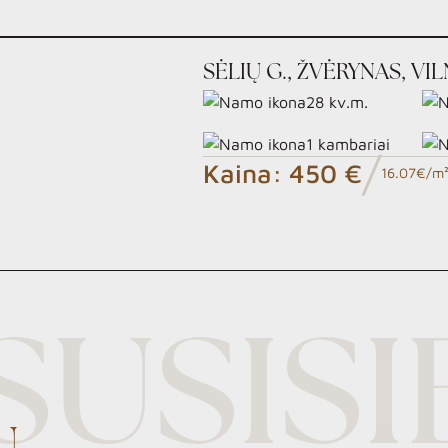
SĖLIŲ G., ŽVĖRYNAS, VI
28
kv.m.
1
kambariai
/
Kaina:
450 €
16.07€/m
SUSISI