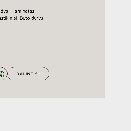
ndys – laminatas,
stikiniai. Buto durys –
DALINTIS
DALINTIS