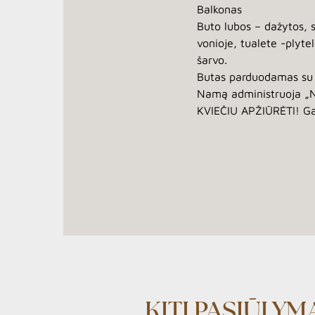
Balkonas
Buto lubos – dažytos, s
vonioje, tualete -plyte
šarvo.
Butas parduodamas su b
Namą administruoja „Na
KVIEČIU APŽIŪRĖTI! Ga
KITI PASIŪLYM