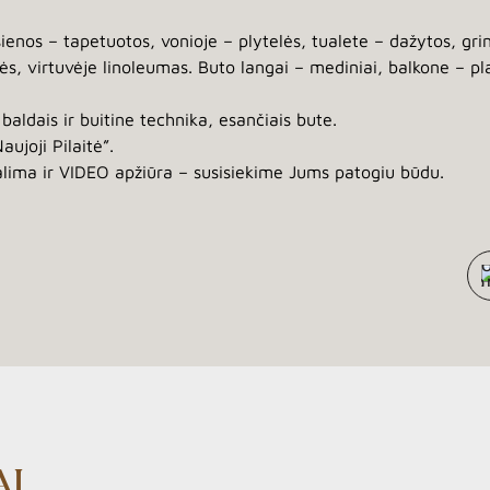
ienos – tapetuotos, vonioje – plytelės, tualete – dažytos, gri
lės, virtuvėje linoleumas. Buto langai – mediniai, balkone – pla
aldais ir buitine technika, esančiais bute.
ujoji Pilaitė”.
lima ir VIDEO apžiūra – susisiekime Jums patogiu būdu.
AI