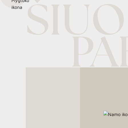
ŠIUO
PA