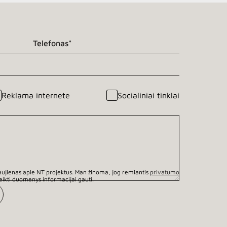
Reklama internete
Socialiniai tinklai
aujienas apie NT projektus. Man žinoma, jog remiantis
privatumo
eikti duomenys informacijai gauti.