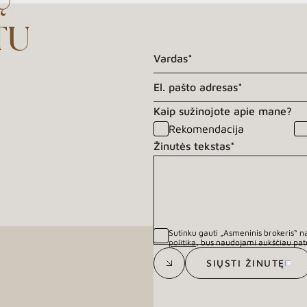
Ų
TU
Kaip sužinojote apie mane?
Rekomendacija
Žinutės tekstas*
Sutinku gauti „Asmeninis brokeris“ n
politika
, bus naudojami aukščiau pat
SIŲSTI ŽINUTĘ
SIŲSTI ŽINUTĘ