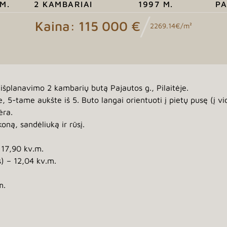
M.
2 KAMBARIAI
1997 M.
PA
/
Kaina: 115 000 €
2269.14€/m²
planavimo 2 kambarių butą Pajautos g., Pilaitėje.
5-tame aukšte iš 5. Buto langai orientuoti į pietų pusę (į vi
ėra.
koną, sandėliuką ir rūsį.
 17,90 kv.m.
 – 12,04 kv.m.
m.