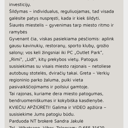
investicijų.
Šildymas – individualus, reguliuojamas, tad visada
galėsite patys nuspręsti, kada ir kiek šildyti.
Šiaurės miestelis – gyvenimas tarp miesto ritmo ir
ramybės
Gyvenant čia, viskas pasiekiama pėsčiomis: aplink
gausu kavinukių, restoranų, sporto klubų, grožio
salonų; vos keli žingsniai iki PC „Outlet Park”,
„Rimi“, „Lidl“, kitų prekybos vietų. Patogus
susisiekimas su visais miesto rajonais – netoliese
autobusų stotelės, dviračių takai. Greta – Verkių
regioninio parko žaluma, puiki vieta
pasivaikščiojimams ir poilsiui gamtoje.
Tai rajonas, kuriame dera miesto patogumas,
bendruomeniškumas ir kokybiška kasdienybė.
KVIEČIU APŽIŪRĖTI! Galima ir VIDEO apžiūra –
susisiekime Jums patogiu būdu.
Parduoda NT brokerė Sandra Jakulė
Tel., Whatsapp, Viber, Telegram: 0 655 31429