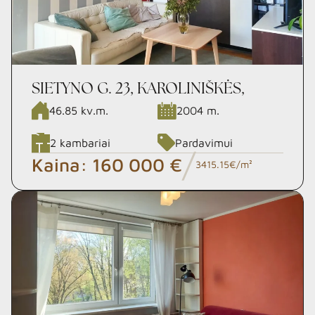
SIETYNO G. 23, KAROLINIŠKĖS,
VILNIUS
46.85
kv.m.
2004
m.
2
kambariai
Pardavimui
/
Kaina:
160 000 €
3415.15€/m²