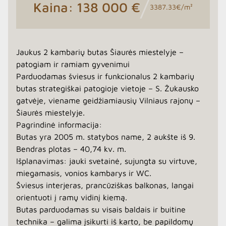
/
Kaina: 138 000 €
3387.33€/m²
Jaukus 2 kambarių butas Šiaurės miestelyje –
patogiam ir ramiam gyvenimui
Parduodamas šviesus ir funkcionalus 2 kambarių
butas strategiškai patogioje vietoje – S. Žukausko
gatvėje, viename geidžiamiausių Vilniaus rajonų –
Šiaurės miestelyje.
Pagrindinė informacija:
Butas yra 2005 m. statybos name, 2 aukšte iš 9.
Bendras plotas – 40,74 kv. m.
Išplanavimas: jauki svetainė, sujungta su virtuve,
miegamasis, vonios kambarys ir WC.
Šviesus interjeras, prancūziškas balkonas, langai
orientuoti į ramų vidinį kiemą.
Butas parduodamas su visais baldais ir buitine
technika – galima įsikurti iš karto, be papildomų