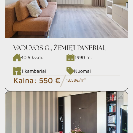
VADUVOS G., ŽEMIEJI PANERIAI,
VILNIUS
40.5
kv.m.
1990
m.
1
kambariai
Nuomai
/
Kaina:
550 €
13.58€/m²