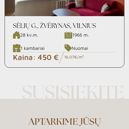
SĖLIŲ G., ŽVĖRYNAS, VILNIUS
28
kv.m.
1966
m.
1
kambariai
Nuomai
/
Kaina:
450 €
16.07€/m²
SUSISIEKITE
APTARKIME JŪSŲ