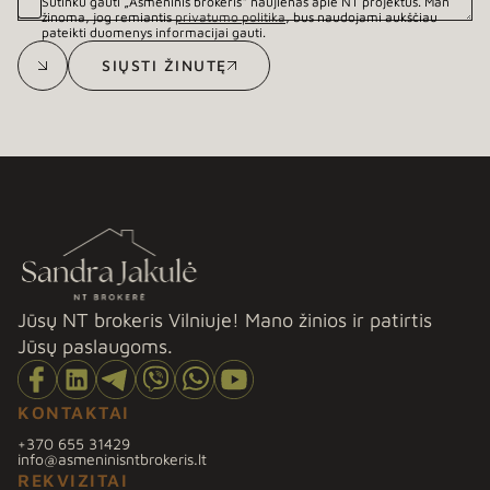
Sutinku gauti „Asmeninis brokeris“ naujienas apie NT projektus. Man
žinoma, jog remiantis
privatumo politika
, bus naudojami aukščiau
pateikti duomenys informacijai gauti.
SIŲSTI ŽINUTĘ
SIŲSTI ŽINUTĘ
Jūsų NT brokeris Vilniuje! Mano žinios ir patirtis
Jūsų paslaugoms.
KONTAKTAI
+370 655 31429
info@asmeninisntbrokeris.lt
REKVIZITAI