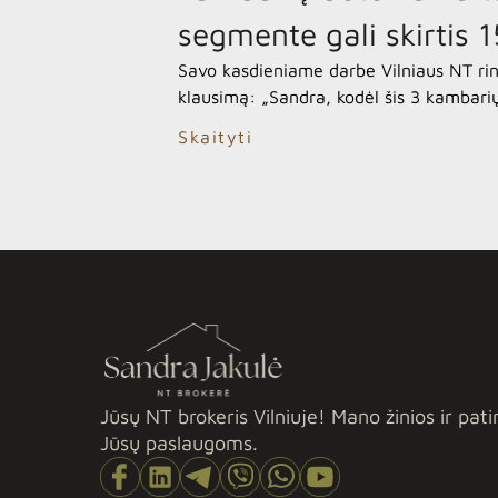
segmente gali skirtis 
Savo kasdieniame darbe Vilniaus NT rin
klausimą: „Sandra, kodėl šis 3 kambari
statybos name kainuoja 15 000 eurų pig
Skaityti
paties dydžio butas vos už kelių kilometr
ekrane, segmentas atrodo tas pats: abu
statyti tūkstantmečių sandūroje ar vėl
jaunos šeimos. […]
Jūsų NT brokeris Vilniuje! Mano žinios ir patir
Jūsų paslaugoms.