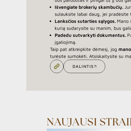
bus parduotas ir pinigai už jį bus gau
Išvengiate brokerių skambučių.
Jum
sulauksite labai daug, jei pradėsite
Lanksčios sutarties sąlygos.
Mano s
kurią sudarysite su manim, bus gali
Padedu sutvarkyti dokumentus.
P
įgaliojimą.
Taip pat atkreipkite dėmesį, jog
mano
turėsite sumokėti. Atsiskaitysite su man
DALINTIS
DALINTIS
NAUJAUSI STRAI