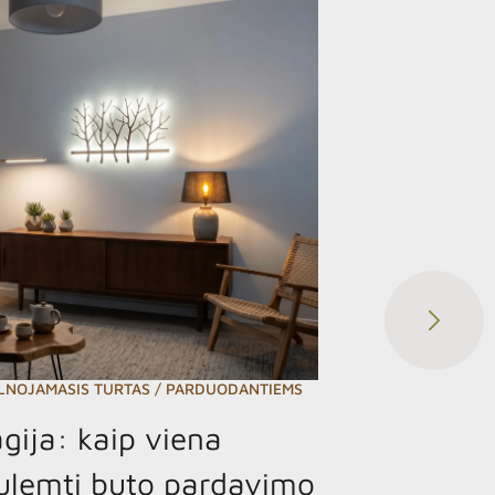
LNOJAMASIS TURTAS
/
PARDUODANTIEMS
NAUDINGI PA
18 gegužės, 
ija: kaip viena
Kaip de
nulemti buto pardavimo
kurios 