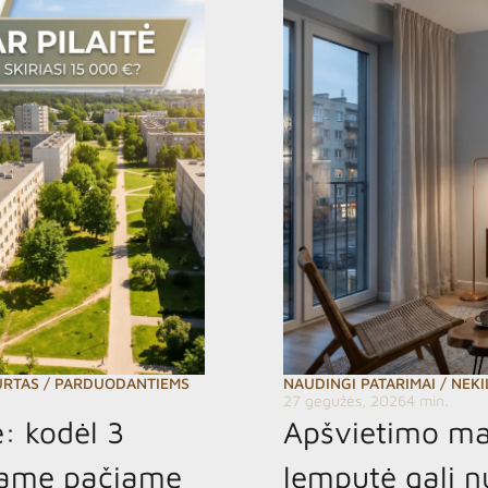
URTAS
/
PARDUODANTIEMS
NAUDINGI PATARIMAI
/
NEKI
27 gegužės, 2026
4 min.
ė: kodėl 3
Apšvietimo mag
tame pačiame
lemputė gali 