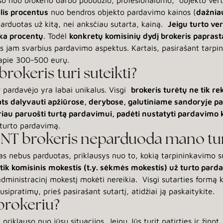
lauso nuo brokerio darbo pobūdžio, profesionalumo, objekto ve
lis procentus
nuo bendros objekto pardavimo kainos (
dažnia
 parduotas už kitą, nei anksčiau sutarta, kainą.
Jeigu turto ve
lika procentų
. Todėl
konkretų komisinių dydį brokeris paprasta
us jam svarbius pardavimo aspektus. Kartais, pasirašant tarpin
 apie 300-500 eurų.
rokeris turi suteikti?
r pardavėjo yra labai unikalus. Visgi
brokeris turėtų ne tik re
s dalyvauti apžiūrose, derybose, galutiniame sandoryje pa
geriau paruošti turtą pardavimui, padėti nustatyti pardavimo 
turto pardavimą.
ei NT brokeris neparduoda mano tu
rtas nebus parduotas, priklausys nuo to, kokią tarpininkavimo s
tik komisinis mokestis (t.y. sėkmės mokestis) už turto pard
ministracinį mokestį mokėti nereikia. Visgi sutarties formą k
usipratimų, prieš pasirašant sutartį, atidžiai ją paskaitykite.
 brokeriu?
riklauso nuo jūsų situacijos. Jeigu Jūs turit patirties ir žinot