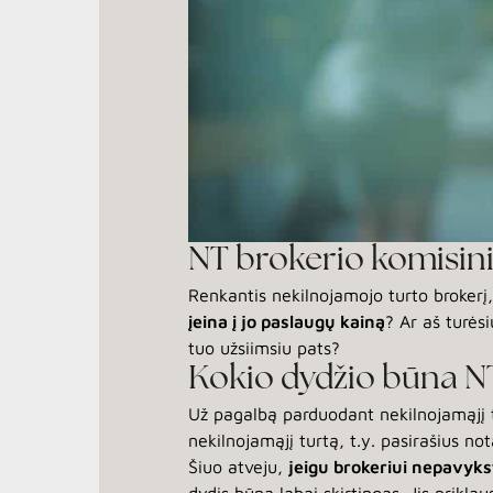
NT brokerio komisinia
Renkantis nekilnojamojo turto brokerį,
įeina į jo paslaugų kainą
? Ar aš turės
tuo užsiimsiu pats?
Kokio dydžio būna NT
Už pagalbą parduodant nekilnojamąjį t
nekilnojamąjį turtą, t.y. pasirašius n
Šiuo atveju,
jeigu brokeriui nepavykst