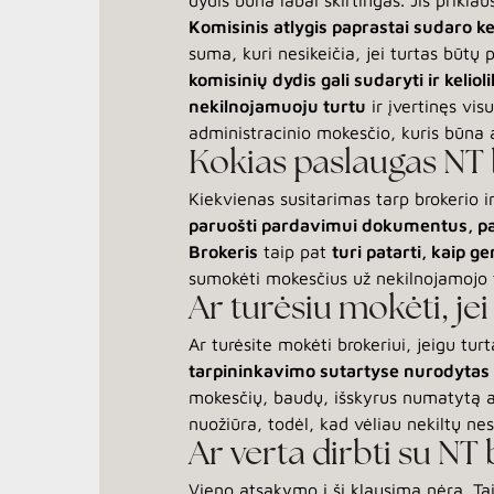
dydis būna labai skirtingas. Jis prik
Komisinis atlygis paprastai sudaro ke
suma, kuri nesikeičia, jei turtas būtų
komisinių dydis gali sudaryti ir kelio
nekilnojamuoju turtu
ir įvertinęs vis
administracinio mokesčio, kuris būna
Kokias paslaugas NT b
Kiekvienas susitarimas tarp brokerio i
paruošti pardavimui dokumentus, pat
Brokeris
taip pat
turi patarti, kaip 
sumokėti mokesčius už nekilnojamojo 
Ar turėsiu mokėti, j
Ar turėsite mokėti brokeriui, jeigu tu
tarpininkavimo sutartyse nurodytas 
mokesčių, baudų, išskyrus numatytą ad
nuožiūra, todėl, kad vėliau nekiltų nes
Ar verta dirbti su NT
Vieno atsakymo į šį klausimą nėra. Tai p