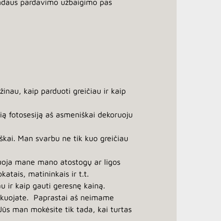
landaus pardavimo užbaigimo pas
inau, kaip parduoti greičiau ir kaip
lią fotosesiją aš asmeniškai dekoruoju
iškai. Man svarbu ne tik kuo greičiau
duoja mane mano atostogų ar ligos
atais, matininkais ir t.t.
au ir kaip gauti geresnę kainą.
zikuojate. Paprastai aš neimame
Jūs man mokėsite tik tada, kai turtas