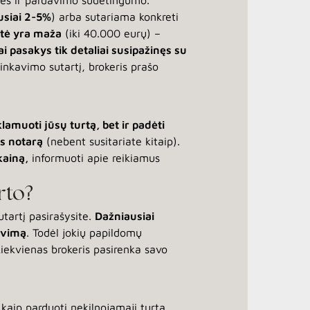
rtės ir pardavimo sudėtingumo.
usiai 2-5%
) arba sutariama konkreti
rtė yra maža
(iki 40.000 eurų) –
i pasakys tik detaliai susipažinęs su
inkavimo sutartį, brokeris prašo
klamuoti jūsų turtą, bet ir padėti
s notarą
(nebent susitariate kitaip).
kainą,
informuoti apie reikiamus
rto?
utartį pasirašysite.
Dažniausiai
avimą
. Todėl jokių papildomų
iekvienas brokeris pasirenka savo
, kaip parduoti nekilnojamąjį turtą,