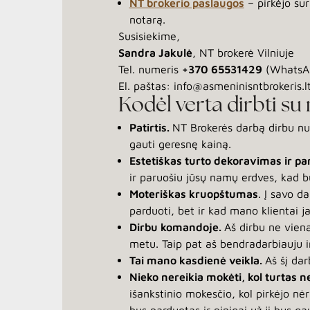
NT brokerio paslaugos
– pirkėjo su
notarą.
Susisiekime,
Sandra Jakulė
, NT brokerė Vilniuje
Tel. numeris
+370 65531429
(WhatsAp
El. paštas: info@asmeninisntbrokeris.l
Kodėl verta dirbti s
Patirtis.
NT Brokerės darbą dirbu nuo
gauti geresnę kainą.
Estetiškas turto dekoravimas ir p
ir paruošiu jūsų namų erdves, kad bū
Moteriškas kruopštumas
. Į savo d
parduoti, bet ir kad mano klientai j
Dirbu komandoje.
Aš dirbu ne vien
metu. Taip pat aš bendradarbiauju ir 
Tai mano kasdienė veikla.
Aš šį dar
Nieko nereikia mokėti, kol turtas
išankstinio mokesčio, kol pirkėjo n