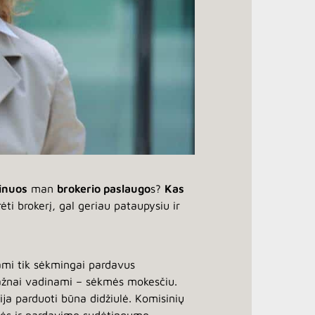
inuos
man
brokerio paslaugo
s?
Kas
ti brokerį, gal geriau pataupysiu ir
kami tik sėkmingai pardavus
 dažnai vadinami – sėkmės mokesčiu.
ija parduoti būna didžiulė. Komisinių