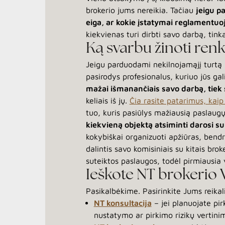
brokerio jums nereikia. Tačiau
jeigu p
eiga, ar kokie įstatymai reglamentuoj
kiekvienas turi dirbti savo darbą, tink
Ką svarbu žinoti ren
Jeigu parduodami nekilnojamąjį turtą p
pasirodys profesionalus, kuriuo jūs gali
mažai išmanančiais savo darbą, tiek s
keliais iš jų.
Čia rasite patarimus, kaip 
tuo, kuris pasiūlys mažiausią paslaug
kiekvieną objektą atsiminti darosi s
kokybiškai organizuoti apžiūras, bendra
dalintis savo komisiniais su kitais brok
suteiktos paslaugos, todėl pirmiausia 
Ieškote NT brokerio V
Pasikalbėkime. Pasirinkite Jums reikal
NT konsultacija
– jei planuojate pirk
nustatymo ar pirkimo rizikų vertini