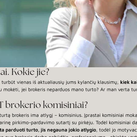
i. Kokie jie?
 turbūt vienas iš aktualiausių jums kylančių klausimų,
kiek ka
iu mokėti, jei brokeris neparduos mano turto? Ar man verta turė
 brokerio komisiniai?
urtą brokeris ima atlygį – komisinius. Įprastai komisiniai mo
otarinę pirkimo-pardavimo sutartį su pirkėju. Todėl komisiniai
a parduoti turto, jis negauna jokio atlygio
, todėl jo motyvac