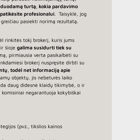
parduodamą turtą, kokia pardavimo
patikėsite profesionalui
. Taisyklė, jog
 greičiau pasiekti norimą rezultatą.
 rinkitės tokį brokerį, kuris jums
ir šioje
galima susidurti tiek su
mą, pirmiausia verta pasikalbėti su
rinkdamiesi brokerį nuspręsite dirbti su
entų, todėl net informaciją apie
damų objektų, jis nebeturės laiko
anda daug didesnė klaidų tikimybė, o ir
eli komisiniai negarantuoja kokybiškai
tegijos (pvz., tikslios kainos