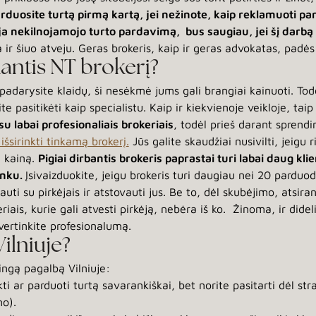
arduosite turtą pirmą kartą, jei nežinote, kaip reklamuoti 
a nekilnojamojo turto pardavimą, bus saugiau, jei šį darbą 
a ir šiuo atveju. Geras brokeris, kaip ir geras advokatas, padės
kantis NT brokerį?
adarysite klaidų, ši nesėkmė jums gali brangiai kainuoti. Todėl
te pasitikėti kaip specialistu. Kaip ir kiekvienoje veikloje, taip 
u labai profesionaliais brokeriais
, todėl prieš darant sprendi
išsirinkti tinkamą brokerį.
Jūs galite skaudžiai nusivilti, jeigu 
ų kainą.
Pigiai dirbantis brokeris paprastai turi labai daug kli
unku.
Įsivaizduokite, jeigu brokeris turi daugiau nei 20 parduo
uti su pirkėjais ir atstovauti jus. Be to, dėl skubėjimo, atsir
eriais, kurie gali atvesti pirkėją, nebėra iš ko. Žinoma, ir did
vertinkite profesionalumą.
ilniuje?
ingą pagalbą Vilniuje:
ti ar parduoti turtą savarankiškai, bet norite pasitarti dėl stra
mo).