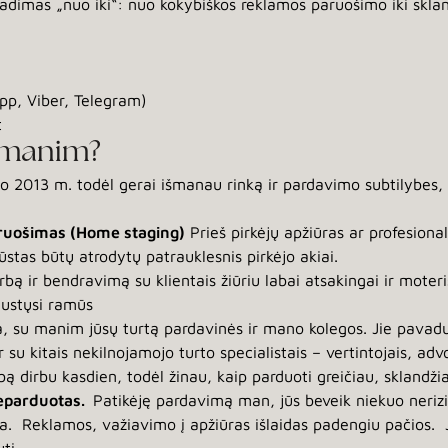
radimas „nuo iki“: nuo kokybiškos reklamos paruošimo iki sk
p, Viber, Telegram)
t
u manim?
 2013 m. todėl gerai išmanau rinką ir pardavimo subtilybes, ž
aruošimas (Home staging)
Prieš pirkėjų apžiūras ar profesiona
stas būtų atrodytų patrauklesnis pirkėjo akiai.
arbą ir bendravimą su klientais žiūriu labai atsakingai ir moter
austųsi ramūs
a, su manim jūsų turtą pardavinės ir mano kolegos. Jie pava
su kitais nekilnojamojo turto specialistais – vertintojais, advok
bą dirbu kasdien, todėl žinau, kaip parduoti greičiau, sklandži
 neparduotas.
Patikėję pardavimą man, jūs beveik niekuo neri
ėra. Reklamos, važiavimo į apžiūras išlaidas padengiu pačios. 