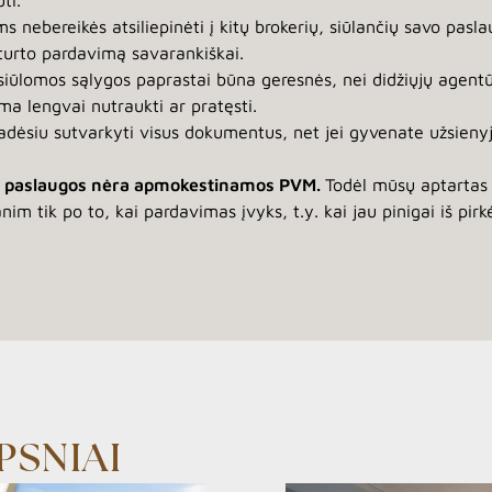
ti.
s nebereikės atsiliepinėti į kitų brokerių, siūlančių savo pa
 turto pardavimą savarankiškai.
iūlomos sąlygos paprastai būna geresnės, nei didžiųjų agentūr
ma lengvai nutraukti ar pratęsti.
adėsiu sutvarkyti visus dokumentus, net jei gyvenate užsienyje
 paslaugos nėra apmokestinamos PVM.
Todėl mūsų aptartas 
im tik po to, kai pardavimas įvyks, t.y. kai jau pinigai iš pirk
PSNIAI