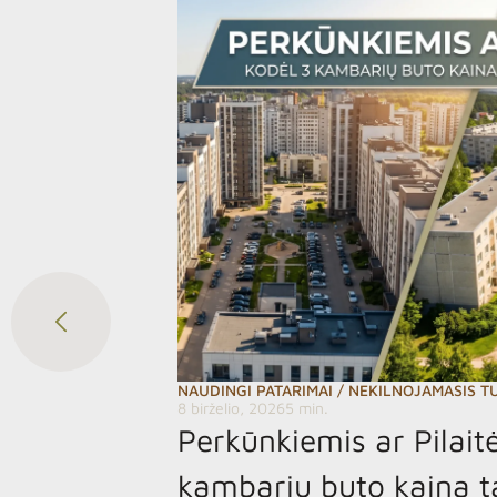
NAUDINGI PATARIMAI
/
NEKILNOJAMASIS T
8 birželio, 2026
5 min.
Perkūnkiemis ar Pilait
kambarių buto kaina 