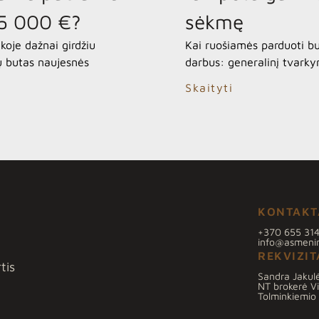
15 000 €?
sėkmę
koje dažnai girdžiu
Kai ruošiamės parduoti bu
ų butas naujesnės
darbus: generalinį tvarky
iau nei lygiai tokio
nuotraukas. Tačiau yra vi
Skaityti
ų?“ Žiūrint tik į skaičius
kuri akimirksniu sukuria 
 rajonai miegamieji, abu
Tai – apšvietimas. Nekilno
iau, abiejuose dominuoja
sprendimus priima vedini e
metrų, o namų, kuriuose ja
KONTAKT
+370 655 31
info@asmenini
REKVIZIT
tis
Sandra Jakul
NT brokerė Vil
Tolminkiemio 