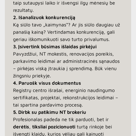
taip sutaupysi laiko ir išvengsi ilgų mėnesių be
rezultatų.
2. Išanalizuok konkurenciją
Ką siūlo tavo „kaimynas“? Ar jis siūlo daugiau už
panašią kainą? Vertindamas konkurenciją, gali
geriau iškomunikuoti savo turto privalumus.
3. Įsivertink būsimas išlaidas pirkėjui
Pavyzdžiui, NT mokestis, renovacijos poreikis,
parkavimo leidimai ar administracinės sąnaudos
– pirkėjas viską įtraukia į sprendimą. Būk vienu
žingsniu priekyje.
4. Paruošk visus dokumentus
Registrų centro išrašai, energinio naudingumo
sertifikatas, projektai, rekonstrukcijos leidimai –
tai spartina pardavimo procesą.
5. Dirbk su patikimu NT brokeriu
Profesionalas padeda ne tik parduoti, bet ir
derėtis
,
tiksliai pozicionuoti
turtą rinkoje bei
išvengti klaidų, kurios vėliau gali kainuoti