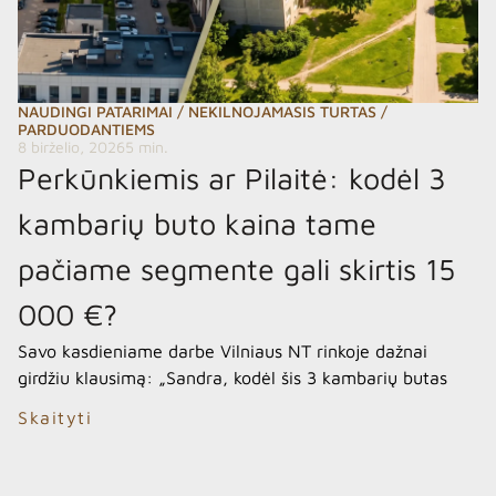
NAUDINGI PATARIMAI
/
NEKILNOJAMASIS TURTAS
/
PARDUODANTIEMS
8 birželio, 2026
5 min.
Perkūnkiemis ar Pilaitė: kodėl 3
kambarių buto kaina tame
pačiame segmente gali skirtis 15
000 €?
Savo kasdieniame darbe Vilniaus NT rinkoje dažnai
girdžiu klausimą: „Sandra, kodėl šis 3 kambarių butas
naujesnės statybos name kainuoja 15 000 eurų pigiau
Skaityti
nei lygiai tokio paties dydžio butas vos už kelių
kilometrų?“ Žiūrint tik į skaičius ekrane, segmentas
atrodo tas pats: abu rajonai miegamieji, abu statyti