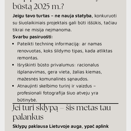
būstą 2025 m.?
Jeigu tavo turtas – ne nauja statyba,
konkuruoti
su šiuolaikiniais projektais gali būti iššūkis, tačiau
tikrai ne misija neįmanoma.
Svarbu pasiruošti:
Pateikti techninę informaciją: ar namas
renovuotas, koks šildymo tipas, kada atliktas
remontas.
Išryškinti būsto privalumus: racionalus
išplanavimas, gera vieta, žalias kiemas,
mažesnės komunalinės sąnaudos.
Atnaujinti skelbimo turinį ir vaizdus –
profesionali fotografija šiuo atveju yra
būtinybė.
Jei turi sklypą – šis metas tau
palankus
Sklypų paklausa Lietuvoje auga, ypač aplink