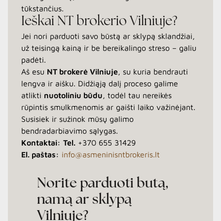
tūkstančius.
Ieškai NT brokerio Vilniuje?
Jei nori parduoti savo būstą ar sklypą sklandžiai,
už teisingą kainą ir be bereikalingo streso – galiu
padėti.
Aš esu
NT brokerė Vilniuje
, su kuria bendrauti
lengva ir aišku. Didžiąją dalį proceso galime
atlikti
nuotoliniu būdu
, todėl tau nereikės
rūpintis smulkmenomis ar gaišti laiko važinėjant.
Susisiek ir sužinok mūsų galimo
bendradarbiavimo sąlygas.
Kontaktai:
Tel.
+370 655 31429
El. paštas:
info@asmeninisntbrokeris.lt
Norite parduoti butą,
namą ar sklypą
Vilniuje?