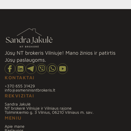
tūkstantmečių sandūroje ar vėliau, abiejuose dominuoja
jaunos šeimos. […]
Jūsų NT brokeris Vilniuje! Mano žinios ir patirtis
Jūsų paslaugoms.
KONTAKTAI
+370 655 31429
info@asmeninisntbrokeris.lt
REKVIZITAI
Sandra Jakulė
NT brokerė Vilniuje ir Vilniaus rajone
Tolminkiemio g. 3 Vilnius, 06210 Vilniaus m. sav.
MENIU
Apie mane
Paslaugos