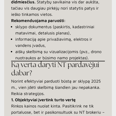
didmiesčius.
Statybų savikaina vis dar aukšta,
tačiau vis daugiau pirkėjų nori statytis patys ir
ieško tinkamos vietos.
Rekomenduojama paruošti:
sklypo dokumentus (paskirtis, kadastriniai
matavimai, detalusis planas),
informaciją apie privažiavimą, elektros ir
vandens įvadus,
aiškų skelbimą su vizualizacijomis (pvz., drono
nuotraukos ar būsimo namo projektas).
Ką verta daryti NT pardavėjui
dabar?
Norint efektyviai parduoti būstą ar sklypą 2025
m., vien įdėti skelbimą šiandien jau nepakanka.
Reikia strategijos.
1. Objektyviai įvertink turto vertę
Rinkos kainos nuolat kinta. Pasitikrink ne tik
portaluose, bet ir pasikonsultuok su NT brokeriu –