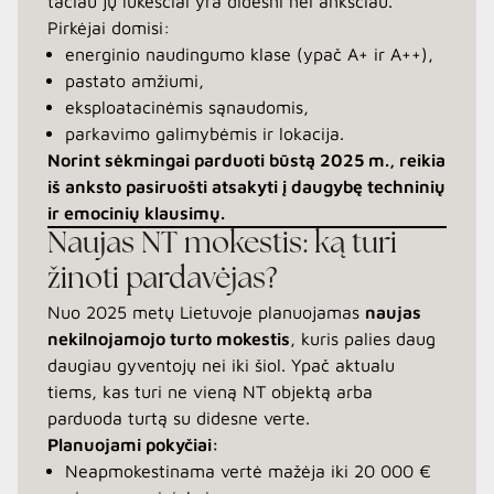
tačiau jų lūkesčiai yra didesni nei anksčiau.
Pirkėjai domisi:
energinio naudingumo klase (ypač A+ ir A++),
pastato amžiumi,
eksploatacinėmis sąnaudomis,
parkavimo galimybėmis ir lokacija.
Norint sėkmingai parduoti būstą 2025 m., reikia
iš anksto pasiruošti atsakyti į daugybę techninių
ir emocinių klausimų.
Naujas NT mokestis: ką turi
žinoti pardavėjas?
Nuo 2025 metų Lietuvoje planuojamas
naujas
nekilnojamojo turto mokestis
, kuris palies daug
daugiau gyventojų nei iki šiol. Ypač aktualu
tiems, kas turi ne vieną NT objektą arba
parduoda turtą su didesne verte.
Planuojami pokyčiai:
Neapmokestinama vertė mažėja iki 20 000 €