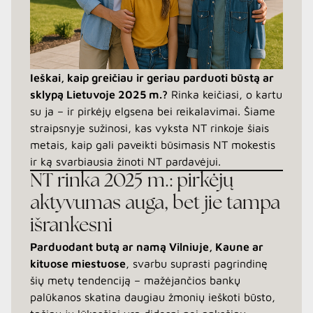
Ieškai, kaip greičiau ir geriau parduoti būstą ar
sklypą Lietuvoje 2025 m.?
Rinka keičiasi, o kartu
su ja – ir pirkėjų elgsena bei reikalavimai. Šiame
straipsnyje sužinosi, kas vyksta NT rinkoje šiais
metais, kaip gali paveikti būsimasis NT mokestis
ir ką svarbiausia žinoti NT pardavėjui.
NT rinka 2025 m.: pirkėjų
aktyvumas auga, bet jie tampa
išrankesni
Parduodant butą ar namą Vilniuje, Kaune ar
kituose miestuose
, svarbu suprasti pagrindinę
šių metų tendenciją – mažėjančios bankų
palūkanos skatina daugiau žmonių ieškoti būsto,