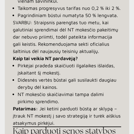
vienam savininkui.
Taikomas progresyvus tarifas nuo 0,2 % iki 2 %.
Pagrindiniam būstui numatyta 50 % lengvata.
SVARBU: Straipsnis parengtas tuo metu, kai
galutiniai sprendimai dėl NT mokesčio pakeitimų
dar nebuvo priimti, todėl pateikta informacija
gali keistis. Rekomenduojama sekti oficialius
šaltinius dėl naujausių teisinių aktualijų.
Kaip tai veikia NT pardavėją?
Pirkėjai pradeda skaičiuoti ilgalaikes išlaidas,
įskaitant šį mokestį.
Didesnės vertės būstai gali susilaukti daugiau
derybų dėl kainos.
NT mokesčio skaičiavimai tampa dalimi
pirkimo sprendimo.
Patarimas:
Jei ketini parduoti būstą ar sklypą –
įtrauk NT mokestį į savo strategiją ir turėk aiškius
atsakymus pirkėjui.
Kaip parduoti senos statybos